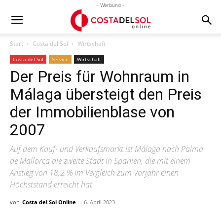
- Werbung -
Start
Costa del Sol
Wirtschaft
Costa del Sol
Service
Wirtschaft
Der Preis für Wohnraum in
Málaga übersteigt den Preis
der Immobilienblase von
2007
Auf dem Kauf- und Verkaufsmarkt ist Málaga nach Palma
de Mallorca die zweite Stadt in Spanien, die mit einem
Anstieg von 18,2 % im Vergleich zum Vorjahr einen
Höchststand erreicht hat.
von
Costa del Sol Online
-
6. April 2023