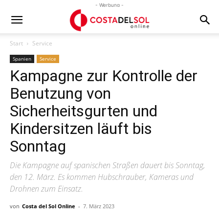
- Werbung -
Start
Service
Spanien
Service
Kampagne zur Kontrolle der
Benutzung von
Sicherheitsgurten und
Kindersitzen läuft bis
Sonntag
Die Kampagne auf spanischen Straßen dauert bis Sonntag,
den 12. März. Es kommen Hubschrauber, Kameras und
Drohnen zum Einsatz.
von
Costa del Sol Online
-
7. März 2023