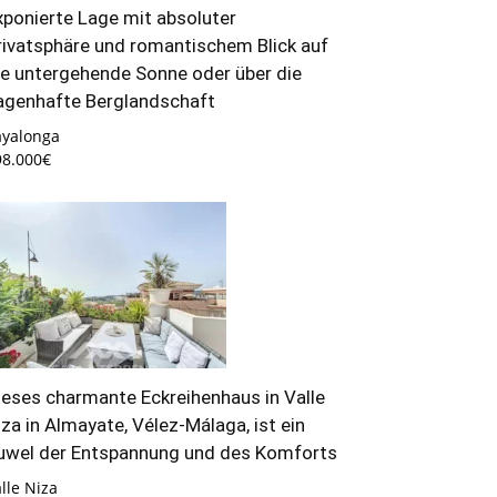
xponierte Lage mit absoluter
rivatsphäre und romantischem Blick auf
ie untergehende Sonne oder über die
agenhafte Berglandschaft
ayalonga
98.000€
ieses charmante Eckreihenhaus in Valle
iza in Almayate, Vélez-Málaga, ist ein
uwel der Entspannung und des Komforts
lle Niza