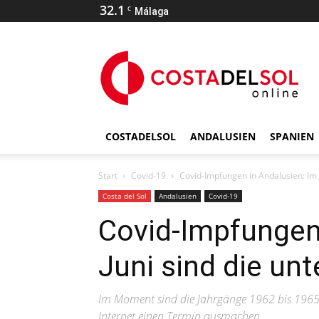
32.1
C
Málaga
COSTADELSOL
ANDALUSIEN
SPANIEN
Start
Covid-19
Covid-Impfungen in Andalusien: Im J
Costa del Sol
Andalusien
Covid-19
Covid-Impfungen 
Juni sind die unt
Im Moment sind die Jahrgänge 1962 bis 1965 a
Internet einen Termin ausmachen.