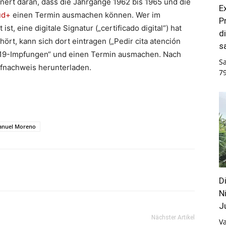
ert daran, dass die Jahrgänge 1962 bis 1965 und die
E
ud+
einen Termin ausmachen können. Wer im
P
t, eine digitale Signatur („certificado digital“) hat
d
t, kann sich dort eintragen („Pedir cita atención
s
d-19-Impfungen“ und einen Termin ausmachen. Nach
S
fnachweis herunterladen.
7
anuel Moreno
D
N
J
Nächster Artikel
Va