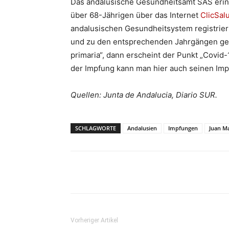
Das andalusische Gesundheitsamt SAS erinn
über 68-Jährigen über das Internet
ClicSal
andalusischen Gesundheitsystem registriert is
und zu den entsprechenden Jahrgängen gehör
primaria“, dann erscheint der Punkt „Covi
der Impfung kann man hier auch seinen Imp
Quellen: Junta de Andalucia, Diario SUR.
SCHLAGWORTE
Andalusien
Impfungen
Juan M
Teilen
Vorheriger Artikel