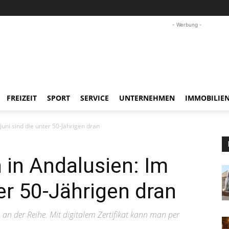
- Werbung -
FREIZEIT
SPORT
SERVICE
UNTERNEHMEN
IMMOBILIE
uni sind die unter 50-Jährigen dran
in Andalusien: Im
er 50-Jährigen dran
n der Reihe. Mit digitalem Zertifikat kann man per