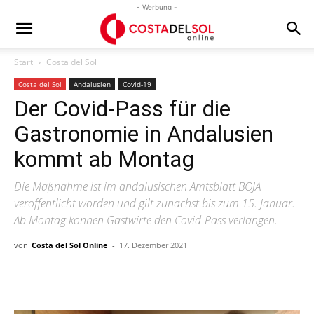
- Werbung -
Start
Costa del Sol
Costa del Sol
Andalusien
Covid-19
Der Covid-Pass für die
Gastronomie in Andalusien
kommt ab Montag
Die Maßnahme ist im andalusischen Amtsblatt BOJA
veröffentlicht worden und gilt zunächst bis zum 15. Januar.
Ab Montag können Gastwirte den Covid-Pass verlangen.
von
Costa del Sol Online
-
17. Dezember 2021