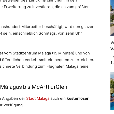
r Betreiber des Zentrums plant nun, in den
e Erweiterung zu investieren, die es zum größten
chshundert Mitarbeiter beschäftigt, wird den ganzen
t sein, einschließlich Sonntags, von zehn Uhr
V
V
st vom Stadtzentrum Málaga (15 Minuten) und von
Ca
d öffentlichen Verkehrsmitteln bequem zu erreichen.
1
eichnete Verbindung zum Flughafen Malaga (eine
 Málagas bis McArthurGlen
ch Angaben der
Stadt Málaga
auch ein
kostenloser
ur Verfügung.