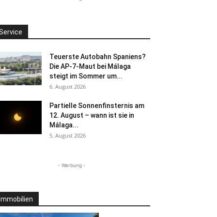
Service
Teuerste Autobahn Spaniens?
Die AP-7-Maut bei Málaga
steigt im Sommer um...
6. August 2026
Partielle Sonnenfinsternis am
12. August – wann ist sie in
Málaga...
5. August 2026
- Werbung -
Immobilien