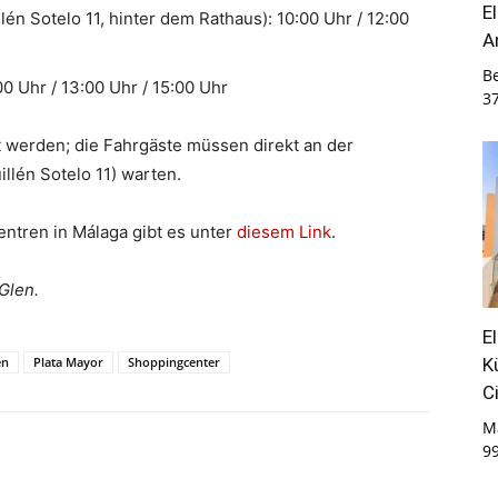
E
én Sotelo 11, hinter dem Rathaus): 10:00 Uhr / 12:00
A
B
0 Uhr / 13:00 Uhr / 15:00 Uhr
3
t werden; die Fahrgäste müssen direkt an der
illén Sotelo 11) warten.
entren in Málaga gibt es unter
diesem Link
.
Glen.
E
K
en
Plata Mayor
Shoppingcenter
C
M
9