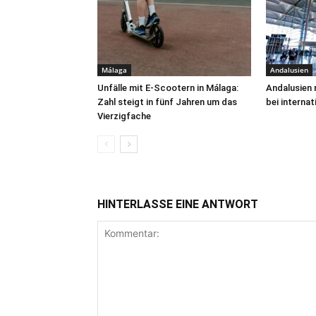
Málaga
Andalusien
Unfälle mit E-Scootern in Málaga:
Andalusien 
Zahl steigt in fünf Jahren um das
bei interna
Vierzigfache
HINTERLASSE EINE ANTWORT