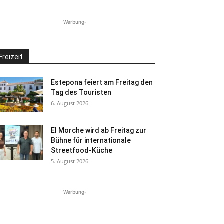
-Werbung-
Freizeit
Estepona feiert am Freitag den
Tag des Touristen
6. August 2026
El Morche wird ab Freitag zur
Bühne für internationale
Streetfood-Küche
5. August 2026
-Werbung-