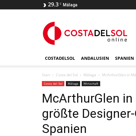
29.3
C
Málaga
COSTADELSOL
ANDALUSIEN
SPANIEN
Start
Costa del Sol
Málaga
McArthurGlen in Mál
Costa del Sol
Málaga
Wirtschaft
McArthurGlen in
größte Designer-
Spanien