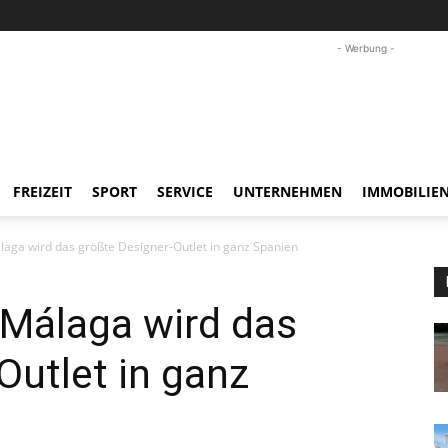
- Werbung -
FREIZEIT
SPORT
SERVICE
UNTERNEHMEN
IMMOBILIE
aga wird das größte Designer-Outlet in ganz Spanien
 Málaga wird das
Outlet in ganz