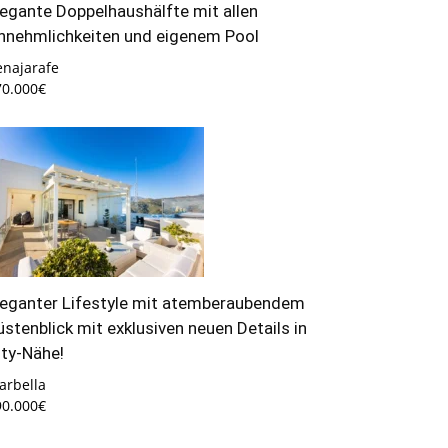
legante Doppelhaushälfte mit allen
nnehmlichkeiten und eigenem Pool
enajarafe
70.000€
leganter Lifestyle mit atemberaubendem
üstenblick mit exklusiven neuen Details in
ity-Nähe!
arbella
90.000€