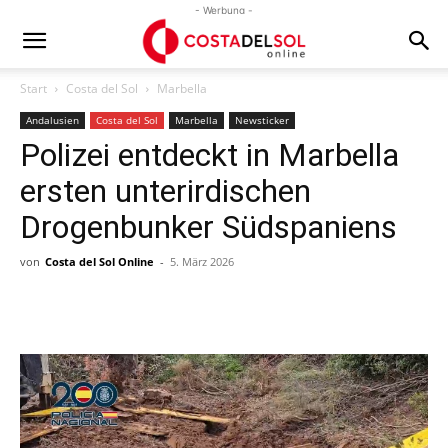
- Werbung -
Start
Costa del Sol
Marbella
Andalusien
Costa del Sol
Marbella
Newsticker
Polizei entdeckt in Marbella
ersten unterirdischen
Drogenbunker Südspaniens
von
Costa del Sol Online
-
5. März 2026