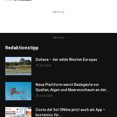
-Werbung-
-Werbung-
Redaktionstipp
Doñana – der wilde Westen Europas
18. Juli 2026
Neue Plattform warnt Badegäste vor
Quallen, Algen und Meeresschaum an der...
29. Juni 2026
Costa del Sol ONline jetzt auch als App –
kostenlos für...