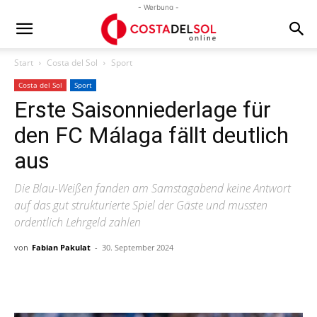
- Werbung -
Start
Costa del Sol
Sport
Costa del Sol
Sport
Erste Saisonniederlage für
den FC Málaga fällt deutlich
aus
Die Blau-Weißen fanden am Samstagabend keine Antwort
auf das gut strukturierte Spiel der Gäste und mussten
ordentlich Lehrgeld zahlen
von
Fabian Pakulat
-
30. September 2024