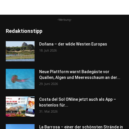
-Werbung-
Redaktionstipp
Doñana – der wilde Westen Europas
18. Juli 2026
Neue Plattform warnt Badegäste vor
Quallen, Algen und Meeresschaum an der...
29. Juni 2026
Costa del Sol ONline jetzt auch als App –
kostenlos für...
31. Mai 2026
La Barrosa – einer der schönsten Strände in