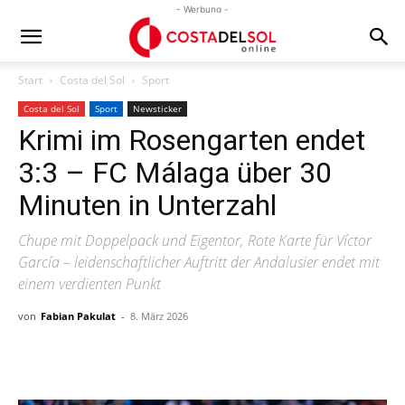
- Werbung -
Start
Costa del Sol
Sport
Costa del Sol
Sport
Newsticker
Krimi im Rosengarten endet
3:3 – FC Málaga über 30
Minuten in Unterzahl
Chupe mit Doppelpack und Eigentor, Rote Karte für Víctor
García – leidenschaftlicher Auftritt der Andalusier endet mit
einem verdienten Punkt
von
Fabian Pakulat
-
8. März 2026