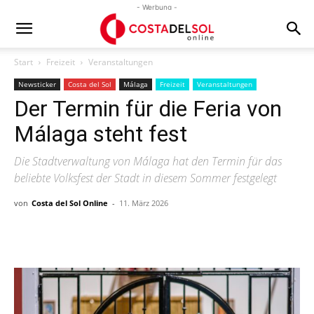
- Werbung -
Start
Freizeit
Veranstaltungen
Newsticker
Costa del Sol
Málaga
Freizeit
Veranstaltungen
Der Termin für die Feria von
Málaga steht fest
Die Stadtverwaltung von Málaga hat den Termin für das
beliebte Volksfest der Stadt in diesem Sommer festgelegt
von
Costa del Sol Online
-
11. März 2026