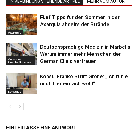
IN VERBINDUNG STEHENDE ARTIKEL
MEHR VOM AUTOR
Fünf Tipps für den Sommer in der
Axarquía abseits der Strände
Axarquía
Deutschsprachige Medizin in Marbella:
Warum immer mehr Menschen der
Aus dem
German Clinic vertrauen
Geschäftsleben
Konsul Franko Stritt Grohe: „Ich fühle
mich hier einfach wohl“
Konsulat
HINTERLASSE EINE ANTWORT