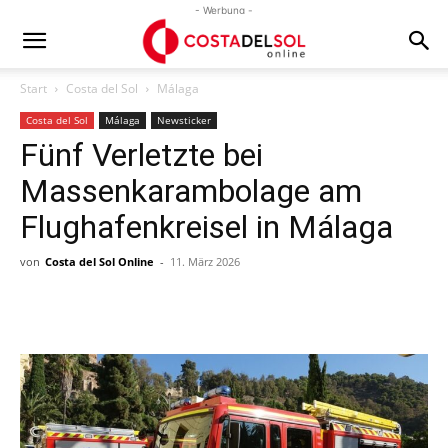
- Werbung -
Start
Costa del Sol
Málaga
Costa del Sol
Málaga
Newsticker
Fünf Verletzte bei
Massenkarambolage am
Flughafenkreisel in Málaga
von
Costa del Sol Online
-
11. März 2026