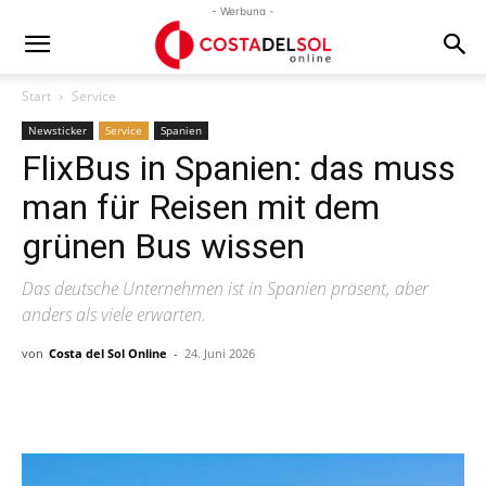
- Werbung -
Start
Service
Newsticker
Service
Spanien
FlixBus in Spanien: das muss
man für Reisen mit dem
grünen Bus wissen
Das deutsche Unternehmen ist in Spanien präsent, aber
anders als viele erwarten.
von
Costa del Sol Online
-
24. Juni 2026