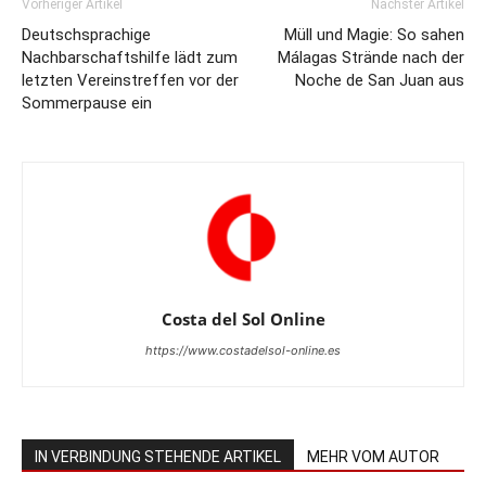
Vorheriger Artikel
Nächster Artikel
Deutschsprachige
Müll und Magie: So sahen
Nachbarschaftshilfe lädt zum
Málagas Strände nach der
letzten Vereinstreffen vor der
Noche de San Juan aus
Sommerpause ein
Costa del Sol Online
https://www.costadelsol-online.es
IN VERBINDUNG STEHENDE ARTIKEL
MEHR VOM AUTOR