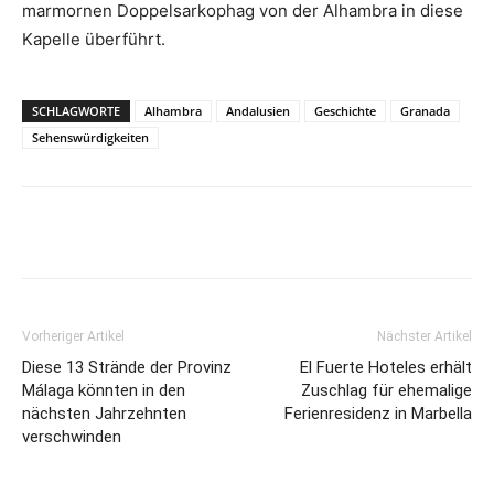
marmornen Doppelsarkophag von der Alhambra in diese
Kapelle überführt.
SCHLAGWORTE
Alhambra
Andalusien
Geschichte
Granada
Sehenswürdigkeiten
Vorheriger Artikel
Nächster Artikel
Diese 13 Strände der Provinz
El Fuerte Hoteles erhält
Málaga könnten in den
Zuschlag für ehemalige
nächsten Jahrzehnten
Ferienresidenz in Marbella
verschwinden