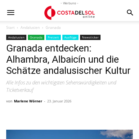
- Werbung -
Start
Andalusien
Granada
Andalusien
Granada
Freizeit
Ausflüge
Newsticker
Granada entdecken:
Alhambra, Albaicín und die
Schätze andalusischer Kultur
Alle Infos zu den wichtigsten Sehenswürdigkeiten und
Ticketverkauf
von
Marlene Wörner
-
23. Januar 2026