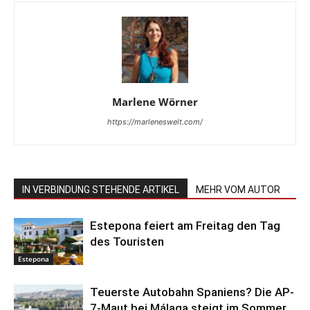
Marlene Wörner
https://marleneswelt.com/
IN VERBINDUNG STEHENDE ARTIKEL
MEHR VOM AUTOR
Estepona feiert am Freitag den Tag
des Touristen
Estepona
Teuerste Autobahn Spaniens? Die AP-
7-Maut bei Málaga steigt im Sommer