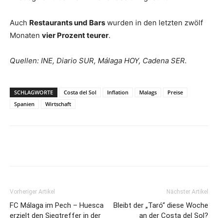
Auch
Restaurants und Bars
wurden in den letzten zwölf
Monaten
vier Prozent teurer
.
Quellen: INE, Diario SUR, Málaga HOY, Cadena SER.
SCHLAGWORTE
Costa del Sol
Inflation
Malags
Preise
Spanien
Wirtschaft
Vorheriger Artikel
Nächster Artikel
FC Málaga im Pech – Huesca
Bleibt der „Taró“ diese Woche
erzielt den Siegtreffer in der
an der Costa del Sol?