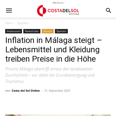
- Werbung -
Start
Spanien
Andalusien
Newsticker
Service
Spanien
Inflation in Málaga steigt –
Lebensmittel und Kleidung
treiben Preise in die Höhe
Provinz Málaga übertrifft erneut den landesweiten
Durchschnitt – vor allem bei Grundversorgung und
Tourismus
von
Costa del Sol Online
-
15. September 2025