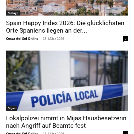
Málaga
Spain Happy Index 2026: Die glücklichsten
Orte Spaniens liegen an der...
Costa del Sol Online
-
23. März 2026
0
Mijas
Lokalpolizei nimmt in Mijas Hausbesetzerin
nach Angriff auf Beamte fest
Costa del Sol Online
-
11. März 2026
0