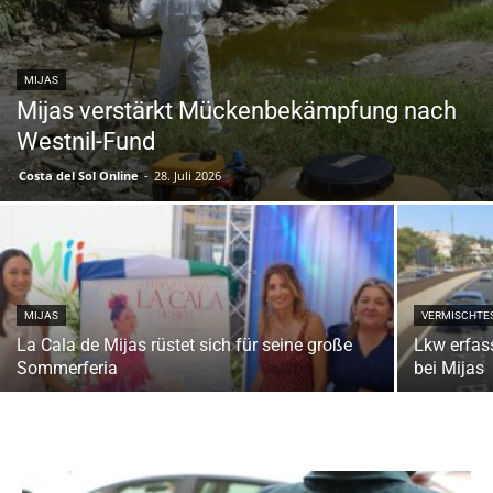
MIJAS
Mijas verstärkt Mückenbekämpfung nach
Westnil-Fund
Costa del Sol Online
-
28. Juli 2026
MIJAS
VERMISCHTE
La Cala de Mijas rüstet sich für seine große
Lkw erfass
Sommerferia
bei Mijas