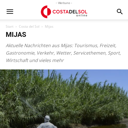
- Werbung -
Start
Costa del Sol
Mijas
MIJAS
Aktuelle Nachrichten aus Mijas: Tourismus, Freizeit,
Gastronomie, Verkehr, Wetter, Servicethemen, Sport,
Wirtschaft und vieles mehr