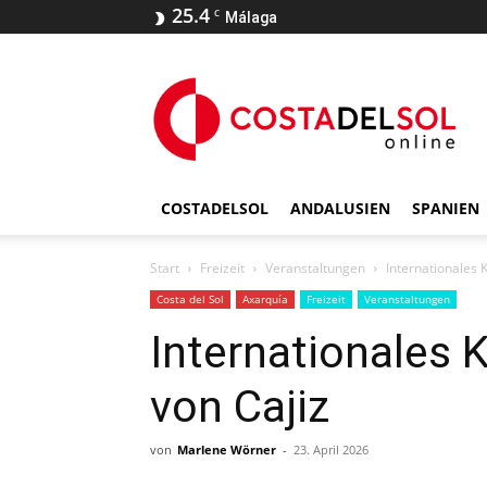
25.4
C
Málaga
COSTADELSOL
ANDALUSIEN
SPANIEN
Start
Freizeit
Veranstaltungen
Internationales 
Costa del Sol
Axarquía
Freizeit
Veranstaltungen
Internationales 
von Cajiz
von
Marlene Wörner
-
23. April 2026