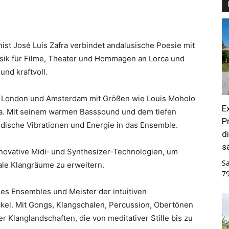
st José Luís Zafra verbindet andalusische Poesie mit
usik für Filme, Theater und Hommagen an Lorca und
und kraftvoll.
 in London und Amsterdam mit Größen wie Louis Moholo
E
alla. Mit seinem warmen Basssound und dem tiefen
P
irdische Vibrationen und Energie in das Ensemble.
d
s
innovative Midi‑ und Synthesizer‑Technologien, um
S
ale Klangräume zu erweitern.
7
s Ensembles und Meister der intuitiven
ckel. Mit Gongs, Klangschalen, Percussion, Obertönen
 Klanglandschaften, die von meditativer Stille bis zu