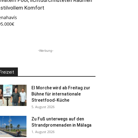
 stilvollem Komfort
enahavís
95.000€
-Werbung-
Freizeit
El Morche wird ab Freitag zur
Bühne für internationale
Streetfood-Küche
5. August 2026
Zu Fuß unterwegs auf den
Strandpromenaden in Málaga
1. August 2026