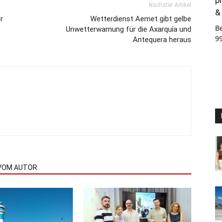
Nächster Artikel
&
r
Wetterdienst Aemet gibt gelbe
B
Unwetterwarnung für die Axarquía und
9
Antequera heraus
VOM AUTOR