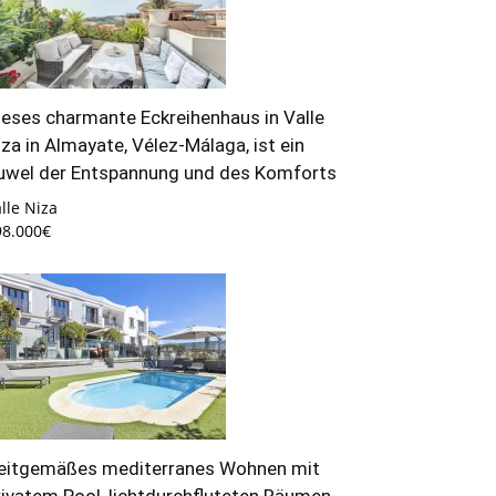
ieses charmante Eckreihenhaus in Valle
iza in Almayate, Vélez-Málaga, ist ein
uwel der Entspannung und des Komforts
lle Niza
98.000€
eitgemäßes mediterranes Wohnen mit
rivatem Pool, lichtdurchfluteten Räumen