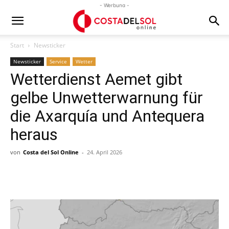
- Werbung -
Start
Newsticker
Newsticker
Service
Wetter
Wetterdienst Aemet gibt
gelbe Unwetterwarnung für
die Axarquía und Antequera
heraus
von
Costa del Sol Online
-
24. April 2026