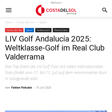
- Werbung -
Start
Costa del Sol
Sport
Costa del Sol
Sport
Andalusien
Newsticker
LIV Golf Andalucía 2025:
Weltklasse-Golf im Real Club
Valderrama
Das Top-Event der LIV Golf Tour mit vielen internationalen
Stars findet vom 11. bis 13. Juli auf dem renommierten Kurs
in Sotogrande statt
von
Fabian Pakulat
-
10. Juli 2025