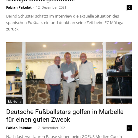
Fabian Pakulat
-
12. Dezember 2021
0
Bernd Schuster schätzt im Interview die aktuelle Situation des
spanischen Fußballs ein und denkt an seine Zeit beim FC Mälaga
zurück
Marbella
Deutsche Fußballstars golfen in Marbella
für einen guten Zweck
Fabian Pakulat
-
17. November 2021
0
Nach fast zwei Jahren Pause stehen beim GOFUS Medien Cup in