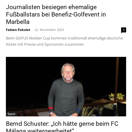
Journalisten besiegen ehemalige
Fußballstars bei Benefiz-Golfevent in
Marbella
Fabian Pakulat
-
22. November 2023
2
Beim GOFUS Medien Cup kommen traditionell ehemalige deutsche
Kicker mit Presse und Sponsoren zusammen
Sport
Bernd Schuster: „Ich hätte gerne beim FC
Málaga weitergearbeitet“