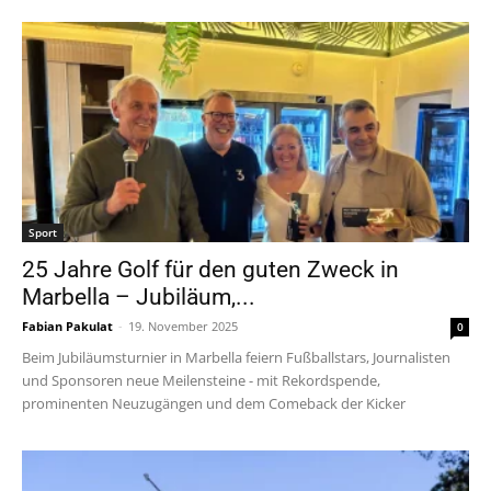
Sport
25 Jahre Golf für den guten Zweck in
Marbella – Jubiläum,...
Fabian Pakulat
-
19. November 2025
0
Beim Jubiläumsturnier in Marbella feiern Fußballstars, Journalisten
und Sponsoren neue Meilensteine - mit Rekordspende,
prominenten Neuzugängen und dem Comeback der Kicker