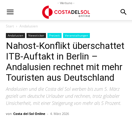
- Werbung -
Start
Andalusien
Andalusien
Newsticker
Freizeit
Veranstaltungen
Nahost-Konflikt überschattet
ITB-Auftakt in Berlin –
Andalusien rechnet mit mehr
Touristen aus Deutschland
Andalusien und die Costa del Sol werben bis zum 5. März
gezielt um deutsche Urlauber und rechnen, trotz globaler
Unsicherheit, mit einer Steigerung von mehr als 5 Prozent.
von
Costa del Sol Online
-
4. März 2026