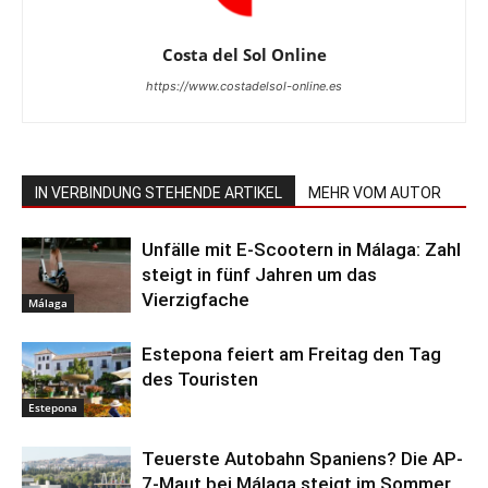
Costa del Sol Online
Schinken aus Ronda am Stand der Costa del Sol
https://www.costadelsol-online.es
IN VERBINDUNG STEHENDE ARTIKEL
MEHR VOM AUTOR
Unfälle mit E-Scootern in Málaga: Zahl
steigt in fünf Jahren um das
Vierzigfache
Málaga
Estepona feiert am Freitag den Tag
des Touristen
Estepona
Teuerste Autobahn Spaniens? Die AP-
7-Maut bei Málaga steigt im Sommer