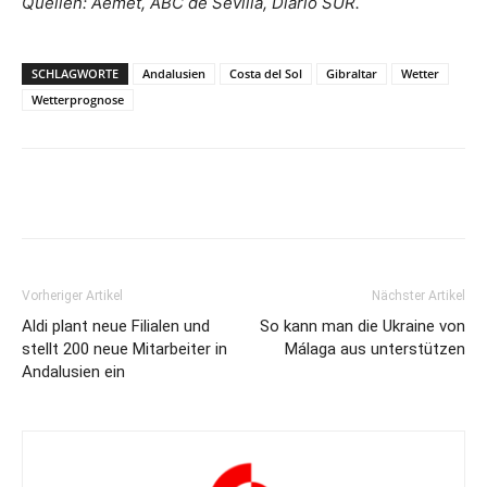
Quellen: Aemet, ABC de Sevilla, Diario SUR.
SCHLAGWORTE
Andalusien
Costa del Sol
Gibraltar
Wetter
Wetterprognose
Vorheriger Artikel
Nächster Artikel
Aldi plant neue Filialen und
So kann man die Ukraine von
stellt 200 neue Mitarbeiter in
Málaga aus unterstützen
Andalusien ein