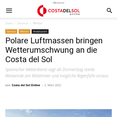
- Werbung -
Start
Service
Wetter
Service
Wetter
Andalusien
Polare Luftmassen bringen
Wetterumschwung an die
Costa del Sol
Spanischer Wetterdienst sagt ab Donnerstag starke
Westwinde am Mittelmeer und mögliche Regenfälle voraus
von
Costa del Sol Online
-
2. März 2022