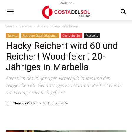
- Werbung -
Start
Service
Aus dem Geschäftsleben
Service
Aus dem Geschäftsleben
Costa del Sol
Marbella
Hacky Reichert wird 60 und
Reichert Wood feiert 20-
Jähriges in Marbella
Anlässlich des 20-jährigen Firmenjubiläums und des
zeitgleichen 60. Geburtstages von Hartmut Reichert wurde
am Freitag ordentlich gefeiert.
von
Thomas Zeidler
-
18. Februar 2024