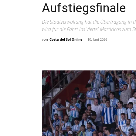
Aufstiegsfinale
Die Stadtverwaltung hat die Übertragung in d
wird für die Fahrt ins Viertel Martiricos zum S
von
Costa del Sol Online
-
10. Juni 2026
Teilen