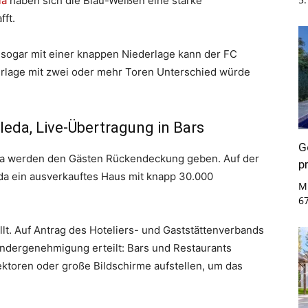
ia
haben sich die Blau-Weißen eine starke
fft.
sogar mit einer knappen Niederlage kann der FC
derlage mit zwei oder mehr Toren Unterschied würde
eda, Live-Übertragung in Bars
G
ia werden den Gästen Rückendeckung geben. Auf der
p
da ein ausverkauftes Haus mit knapp 30.000
Mi
6
ellt. Auf Antrag des Hoteliers- und Gaststättenverbands
ondergenehmigung erteilt: Bars und Restaurants
ektoren oder große Bildschirme aufstellen, um das