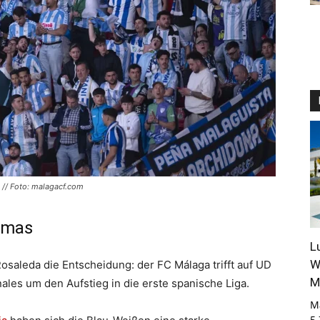
n. // Foto: malagacf.com
lmas
L
W
osaleda die Entscheidung: der FC Málaga trifft auf UD
M
ales um den Aufstieg in die erste spanische Liga.
M
5