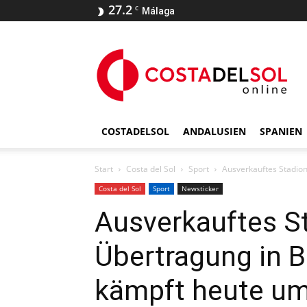
27.2
C
Málaga
COSTADELSOL
ANDALUSIEN
SPANIEN
Start
Costa del Sol
Sport
Ausverkauftes Stadion
Costa del Sol
Sport
Newsticker
Ausverkauftes St
Übertragung in B
kämpft heute um