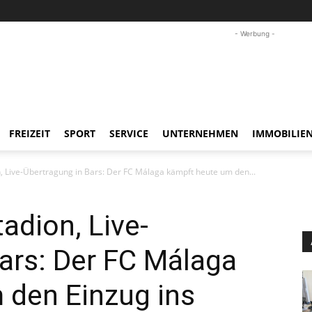
- Werbung -
FREIZEIT
SPORT
SERVICE
UNTERNEHMEN
IMMOBILIE
, Live-Übertragung in Bars: Der FC Málaga kämpft heute um den...
adion, Live-
ars: Der FC Málaga
 den Einzug ins