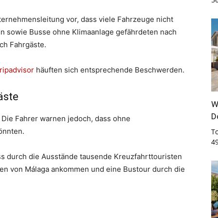
ternehmensleitung vor, dass viele Fahrzeuge nicht
en sowie Busse ohne Klimaanlage gefährdeten nach
ch Fahrgäste.
ripadvisor
häuften sich entsprechende Beschwerden.
äste
W
D
t. Die Fahrer warnen jedoch, dass ohne
önnten.
T
4
ss durch die Ausstände tausende Kreuzfahrttouristen
afen von Málaga ankommen und eine Bustour durch die