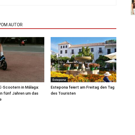
VOM AUTOR
Estepona
 E-Scootern in Málaga:
Estepona feiert am Freitag den Tag
 in fünf Jahren um das
des Touristen
e