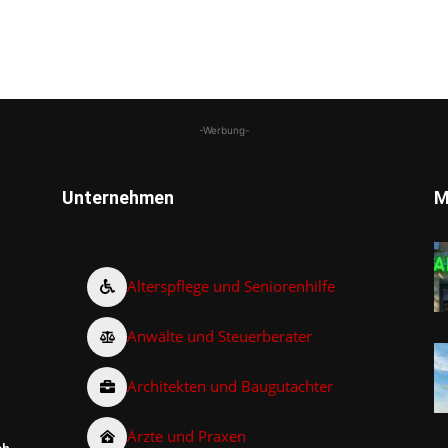
-Werbung-
Unternehmen
M
Alterspflege und Seniorenhilfe
Anwälte und Steuerberater
Architekten und Baugutachter
Ärzte und Praxen