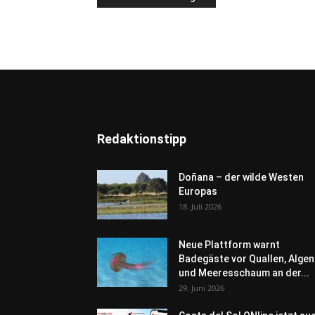
Redaktionstipp
Doñana – der wilde Westen
Europas
18. Juli 2026
Neue Plattform warnt
Badegäste vor Quallen, Algen
und Meeresschaum an der...
29. Juni 2026