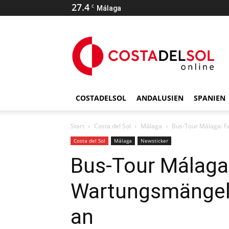
27.4
C
Málaga
COSTADELSOL
ANDALUSIEN
SPANIEN
Start
Costa del Sol
Málaga
Bus-Tour Málaga: F
Costa del Sol
Málaga
Newsticker
Bus-Tour Málaga:
Wartungsmängel 
an