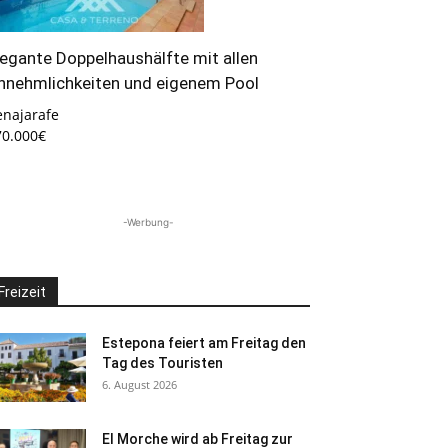
legante Doppelhaushälfte mit allen
nnehmlichkeiten und eigenem Pool
enajarafe
70.000€
-Werbung-
Freizeit
Estepona feiert am Freitag den
Tag des Touristen
6. August 2026
El Morche wird ab Freitag zur