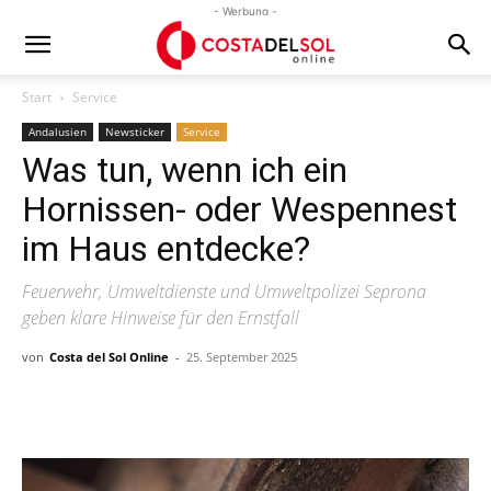
- Werbung -
Start
Service
Andalusien
Newsticker
Service
Was tun, wenn ich ein
Hornissen- oder Wespennest
im Haus entdecke?
Feuerwehr, Umweltdienste und Umweltpolizei Seprona
geben klare Hinweise für den Ernstfall
von
Costa del Sol Online
-
25. September 2025