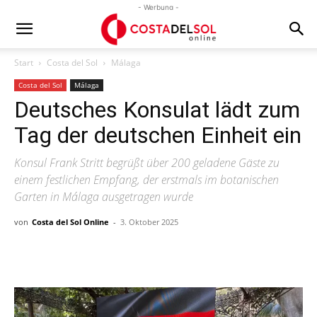
- Werbung -
Start
Costa del Sol
Málaga
Costa del Sol
Málaga
Deutsches Konsulat lädt zum
Tag der deutschen Einheit ein
Konsul Frank Stritt begrüßt über 200 geladene Gäste zu
einem festlichen Empfang, der erstmals im botanischen
Garten in Málaga ausgetragen wurde
von
Costa del Sol Online
-
3. Oktober 2025