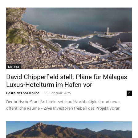
Málaga
David Chipperfield stellt Pläne für Málagas
Luxus-Hotelturm im Hafen vor
Costa del Sol Online
-
11. Februar 2025
0
Der britische Start-Architekt setzt auf Nachhaltigkeit und neue
öffentliche Räume – Zwei Investoren treiben das Projekt voran