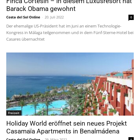
Finca Cortesin – in diesem Luxusresort hat
Barack Obama gewohnt
Costa del Sol Online
-
20. Juli 2022
0
Der ehemalige US-Präsident hat im Juni an einem Technologie-
Kongress in Málaga teilgenommen und in dem Fünf-Sterne-Hotel bei
Casares übernachtet
Freizeit
Holiday World eröffnet sein neues Projekt
Casamaïa Apartments in Benalmádena
Costa del Sol Online
-
29. März 2022
0