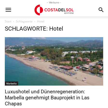
- Werbung -
Start
Schlagworte
Hotel
SCHLAGWORTE: Hotel
Marbella
Luxushotel und Dünenregeneration:
Marbella genehmigt Bauprojekt in Las
Chapas