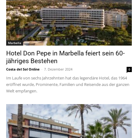
Marbella
Hotel Don Pepe in Marbella feiert sein 60-
jähriges Bestehen
Costa del Sol Online
-
7. Dezember 2024
0
Im Laufe von sechs Jahrzehnten hat das legendäre Hotel, das 1964
eröffnet wurde, Prominente, Familien und Reisende aus der ganzen
Welt empfangen.