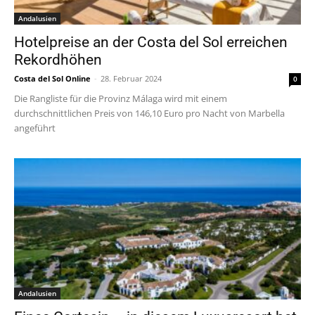
Andalusien
Hotelpreise an der Costa del Sol erreichen
Rekordhöhen
Costa del Sol Online
-
28. Februar 2024
0
Die Rangliste für die Provinz Málaga wird mit einem
durchschnittlichen Preis von 146,10 Euro pro Nacht von Marbella
angeführt
Andalusien