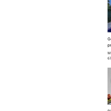
G
p
Mi
6