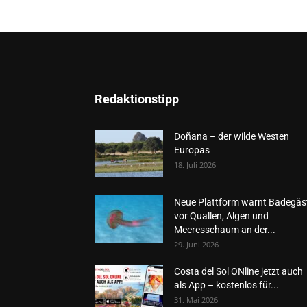
Redaktionstipp
Doñana – der wilde Westen
Europas
18. Juli 2026
Neue Plattform warnt Badegäs
vor Quallen, Algen und
Meeresschaum an der...
29. Juni 2026
Costa del Sol ONline jetzt auch
als App – kostenlos für...
31. Mai 2026