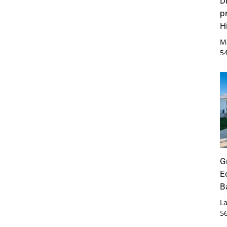
D
p
Hi
M
5
G
E
B
La
5