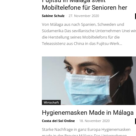
Fujitsu in Málaga stellt
Mobiltelefone für Senioren her
Sabine Schulz
-
27. November 2020
Von Málaga aus nach Spanien, Schweden und
Südamerika Das sevillanische Unternehmen Unei wi
die Herstellung seines Mobiltelefons für die
Teleassistenz aus China in das Fujitsu-Werk...
Wirtschaft
Hygienemasken Made in Málaga
Costa del Sol Online
-
18. November 2020
Starke Nachfrage in ganz Europa Hygienemasken
made in der Provinz Málaga: Das Unternehmen