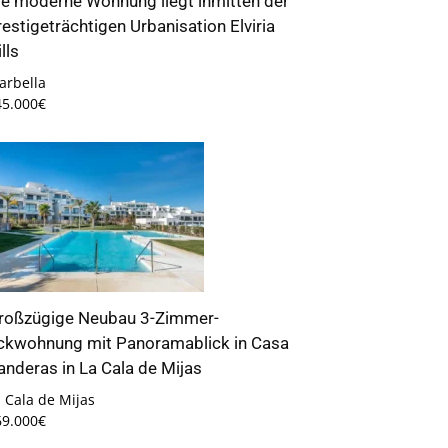
ie moderne Wohnung liegt inmitten der
restigeträchtigen Urbanisation Elviria
lls
arbella
45.000€
roßzügige Neubau 3-Zimmer-
ckwohnung mit Panoramablick in Casa
anderas in La Cala de Mijas
 Cala de Mijas
69.000€