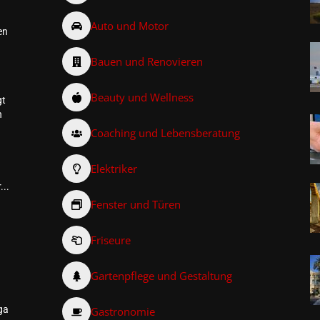
Auto und Motor
en
Bauen und Renovieren
Beauty und Wellness
gt
n
Coaching und Lebensberatung
Elektriker
...
Fenster und Türen
Friseure
–
Gartenpflege und Gestaltung
ga
Gastronomie