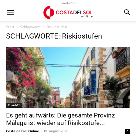
- Werbung -
Start
Schlagworte
Riskiostufen
SCHLAGWORTE: Riskiostufen
Covid-19
Es geht aufwärts: Die gesamte Provinz
Málaga ist wieder auf Risikostufe...
Costa del Sol Online
-
19. August 2021
0