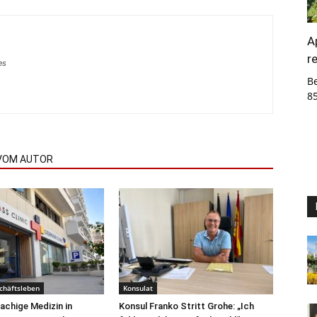
A
r
es
B
8
VOM AUTOR
chäftsleben
Konsulat
chige Medizin in
Konsul Franko Stritt Grohe: „Ich