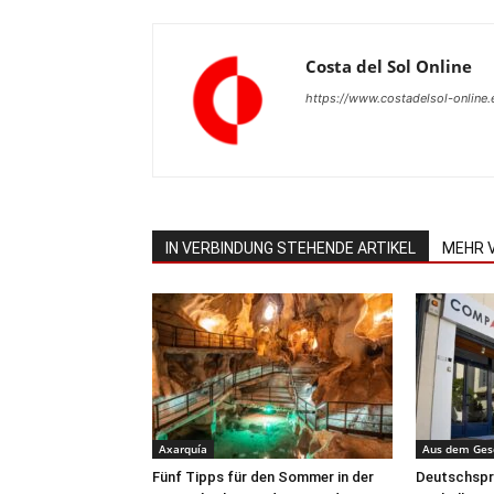
Costa del Sol Online
https://www.costadelsol-online.
IN VERBINDUNG STEHENDE ARTIKEL
MEHR 
Axarquía
Aus dem Ges
Fünf Tipps für den Sommer in der
Deutschspra