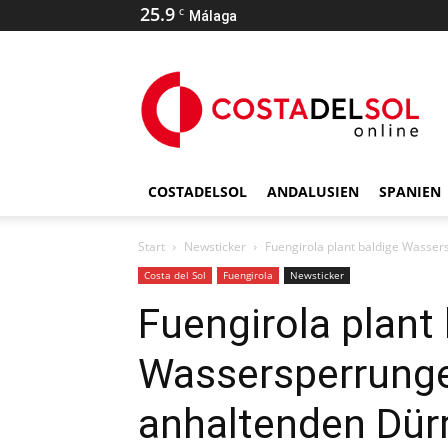
25.9
C
Málaga
COSTADELSOL
ANDALUSIEN
SPANIEN
Start
Newsticker
Fuengirola plant baldige Wasse
Costa del Sol
Fuengirola
Newsticker
Fuengirola plant
Wassersperrunge
anhaltenden Dür