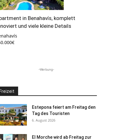
partment in Benahavís, komplett
enoviert und viele kleine Details
enahavís
50.000€
-Werbung-
Freizeit
Estepona feiert am Freitag den
Tag des Touristen
6. August 2026
El Morche wird ab Freitag zur