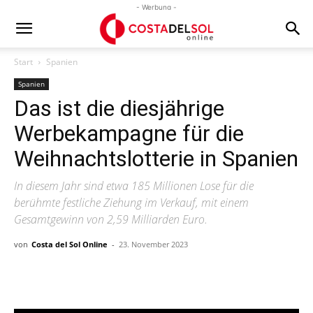
- Werbung -
Start
Spanien
Spanien
Das ist die diesjährige
Werbekampagne für die
Weihnachtslotterie in Spanien
In diesem Jahr sind etwa 185 Millionen Lose für die
berühmte festliche Ziehung im Verkauf, mit einem
Gesamtgewinn von 2,59 Milliarden Euro.
von
Costa del Sol Online
-
23. November 2023