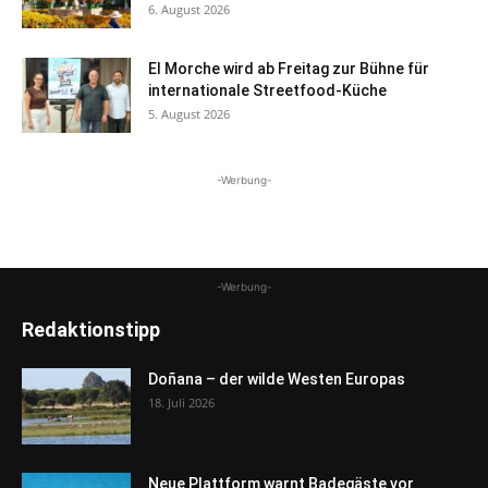
6. August 2026
El Morche wird ab Freitag zur Bühne für
internationale Streetfood-Küche
5. August 2026
-Werbung-
-Werbung-
Redaktionstipp
Doñana – der wilde Westen Europas
18. Juli 2026
Neue Plattform warnt Badegäste vor