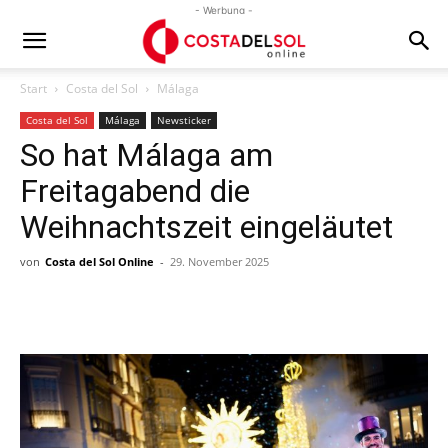
- Werbung -
Start
Costa del Sol
Málaga
Costa del Sol
Málaga
Newsticker
So hat Málaga am
Freitagabend die
Weihnachtszeit eingeläutet
von
Costa del Sol Online
-
29. November 2025