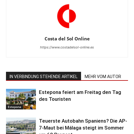
Costa del Sol Online
https://www.costadelsol-online.es
IN VERBINDUNG STEHENDE ARTIKEL
MEHR VOM AUTOR
Estepona feiert am Freitag den Tag
des Touristen
Estepona
Teuerste Autobahn Spaniens? Die AP-
7-Maut bei Málaga steigt im Sommer