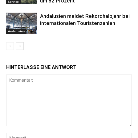
um 62 Prozent
Service
Andalusien meldet Rekordhalbjahr bei
internationalen Touristenzahlen
Andalusien
HINTERLASSE EINE ANTWORT