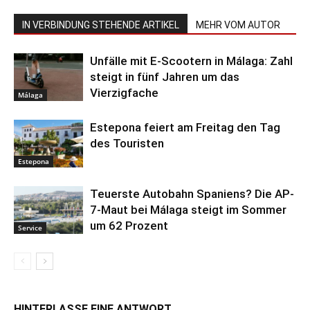
IN VERBINDUNG STEHENDE ARTIKEL
MEHR VOM AUTOR
Unfälle mit E-Scootern in Málaga: Zahl
steigt in fünf Jahren um das
Vierzigfache
Málaga
Estepona feiert am Freitag den Tag
des Touristen
Estepona
Teuerste Autobahn Spaniens? Die AP-
7-Maut bei Málaga steigt im Sommer
um 62 Prozent
Service
HINTERLASSE EINE ANTWORT