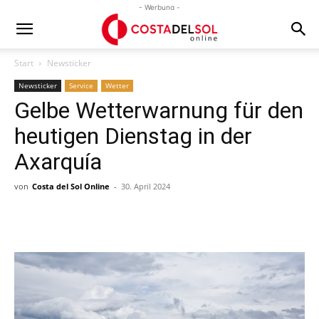
- Werbung -
Start
Newsticker
Newsticker
Service
Wetter
Gelbe Wetterwarnung für den
heutigen Dienstag in der
Axarquía
von
Costa del Sol Online
-
30. April 2024