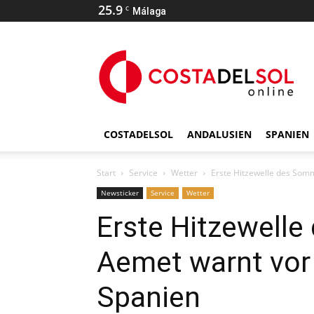
25.9
C
Málaga
COSTADELSOL
ANDALUSIEN
SPANIEN
Start
Service
Wetter
Erste Hitzewelle des Somm
Newsticker
Service
Wetter
Erste Hitzewell
Aemet warnt vor 
Spanien