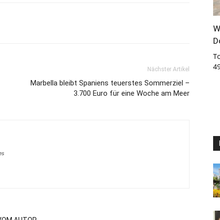
W
D
T
4
Nächster Artikel
Marbella bleibt Spaniens teuerstes Sommerziel –
3.700 Euro für eine Woche am Meer
es