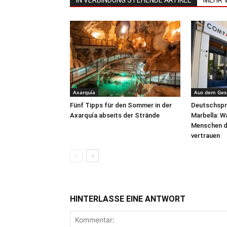
IN VERBINDUNG STEHENDE ARTIKEL
MEHR 
Axarquía
Aus dem Ges
Fünf Tipps für den Sommer in der
Deutschspra
Axarquía abseits der Strände
Marbella: 
Menschen d
vertrauen
HINTERLASSE EINE ANTWORT