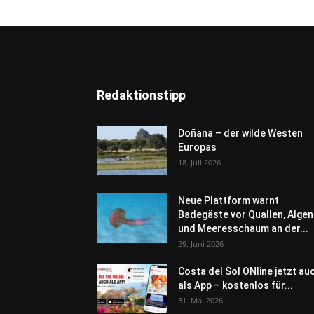
Redaktionstipp
Doñana – der wilde Westen
Europas
18. Juli 2026
Neue Plattform warnt
Badegäste vor Quallen, Algen
und Meeresschaum an der...
29. Juni 2026
Costa del Sol ONline jetzt au
als App – kostenlos für...
31. Mai 2026