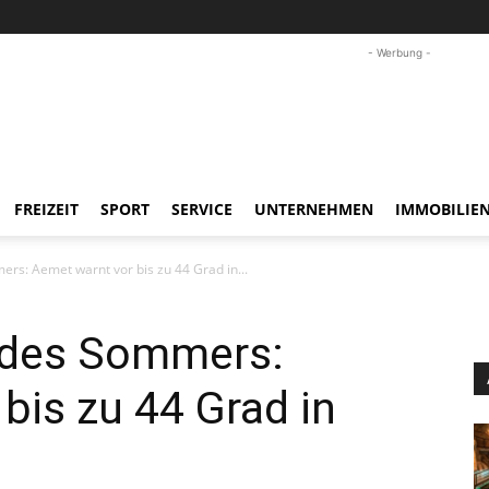
- Werbung -
FREIZEIT
SPORT
SERVICE
UNTERNEHMEN
IMMOBILIE
ers: Aemet warnt vor bis zu 44 Grad in...
e des Sommers:
bis zu 44 Grad in