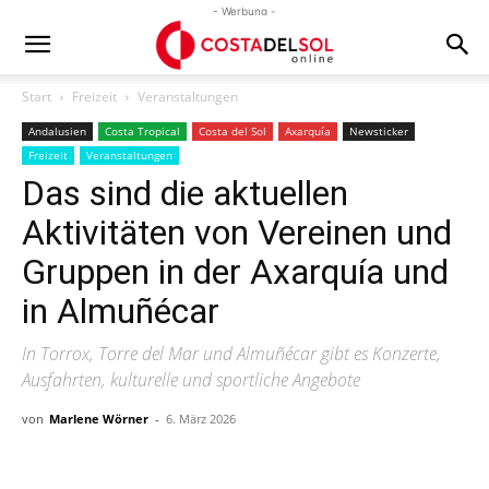
- Werbung -
Start
Freizeit
Veranstaltungen
Andalusien
Costa Tropical
Costa del Sol
Axarquía
Newsticker
Freizeit
Veranstaltungen
Das sind die aktuellen
Aktivitäten von Vereinen und
Gruppen in der Axarquía und
in Almuñécar
In Torrox, Torre del Mar und Almuñécar gibt es Konzerte,
Ausfahrten, kulturelle und sportliche Angebote
von
Marlene Wörner
-
6. März 2026