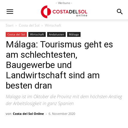
- Werbung -
Start
Costa del Sol
Wirtschaft
Costa del Sol
Wirtschaft
Andalusien
Málaga
Málaga: Tourismus geht es
am schlechtesten,
Baugewerbe und
Landwirtschaft sind am
besten dran
Malaga ist im Oktober die Provinz mit dem höchsten Anstieg
der Arbeitslosigkeit in ganz Spanien
von
Costa del Sol Online
-
6. November 2020