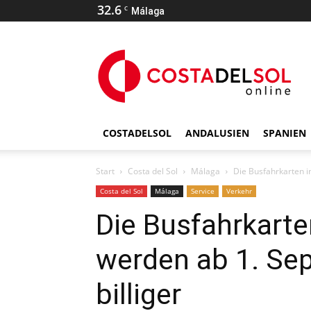
32.6
C
Málaga
COSTADELSOL
ANDALUSIEN
SPANIEN
Start
Costa del Sol
Málaga
Die Busfahrkarten i
Costa del Sol
Málaga
Service
Verkehr
Die Busfahrkarte
werden ab 1. Se
billiger