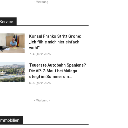
- Werbung -
Service
Konsul Franko Stritt Grohe:
„Ich fühle mich hier einfach
wohl“
7. August 2026
Teuerste Autobahn Spaniens?
Die AP-7-Maut bei Málaga
steigt im Sommer um...
6. August 2026
- Werbung -
Immobilien