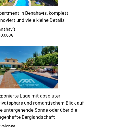
partment in Benahavís, komplett
enoviert und viele kleine Details
enahavís
50.000€
xponierte Lage mit absoluter
rivatsphäre und romantischem Blick auf
ie untergehende Sonne oder über die
agenhafte Berglandschaft
ayalonga