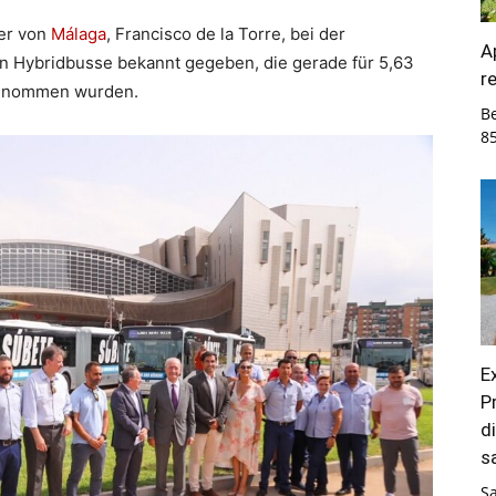
er von
Málaga
, Francisco de la Torre, bei der
A
en Hybridbusse bekannt gegeben, die gerade für 5,63
r
fgenommen wurden.
B
8
E
P
d
s
S