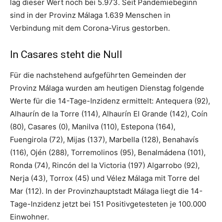
lag dieser Wert noch bei 5.973. Seit Pandemiebeginn
sind in der Provinz Málaga 1.639 Menschen in
Verbindung mit dem Corona-Virus gestorben.
In Casares steht die Null
Für die nachstehend aufgeführten Gemeinden der
Provinz Málaga wurden am heutigen Dienstag folgende
Werte für die 14-Tage-Inzidenz ermittelt: Antequera (92),
Alhaurín de la Torre (114), Alhaurín El Grande (142), Coín
(80), Casares (0), Manilva (110), Estepona (164),
Fuengirola (72), Mijas (137), Marbella (128), Benahavís
(116), Ojén (288), Torremolinos (95), Benalmádena (101),
Ronda (74), Rincón del la Victoria (197) Algarrobo (92),
Nerja (43), Torrox (45) und Vélez Málaga mit Torre del
Mar (112). In der Provinzhauptstadt Málaga liegt die 14-
Tage-Inzidenz jetzt bei 151 Positivgetesteten je 100.000
Einwohner.