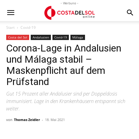
- Werbung -
Start
Covid-19
Costa del Sol
Andalusien
Covid-19
Málaga
Corona-Lage in Andalusien
und Málaga stabil –
Maskenpflicht auf dem
Prüfstand
Gut 15 Prozent aller Andalusier sind per Doppeldosis
immunisiert. Lage in den Krankenhäusern entspannt sich
weiter.
von
Thomas Zeidler
-
18. Mai 2021