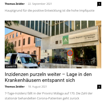
Thomas Zeidler
-
22. September 2021
1
Hauptgrund für die positive Entwicklung ist die hohe Impfquote
Covid-19
Inzidenzen purzeln weiter – Lage in den
Krankenhäusern entspannt sich
Thomas Zeidler
-
18. August 2021
0
7-Tage-Inzidenz fällt in der Provinz Málaga auf 170. Die Zahl der
stationär behandelten Corona-Patienten geht zurück