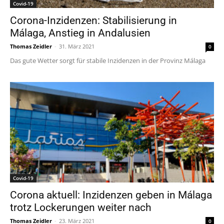
Covid-19
Corona-Inzidenzen: Stabilisierung in
Málaga, Anstieg in Andalusien
Thomas Zeidler
-
31. März 2021
0
Das gute Wetter sorgt für stabile Inzidenzen in der Provinz Málaga
Covid-19
Corona aktuell: Inzidenzen geben in Málaga
trotz Lockerungen weiter nach
Thomas Zeidler
-
23. März 2021
0