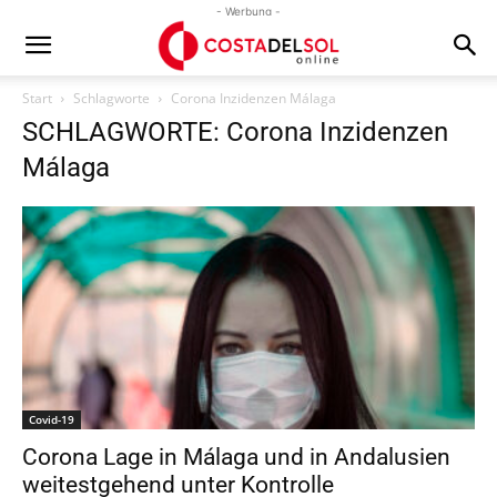
- Werbung -
Start
Schlagworte
Corona Inzidenzen Málaga
SCHLAGWORTE: Corona Inzidenzen
Málaga
Covid-19
Corona Lage in Málaga und in Andalusien
weitestgehend unter Kontrolle