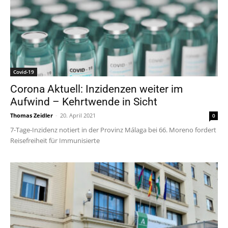
Covid-19
Corona Aktuell: Inzidenzen weiter im
Aufwind – Kehrtwende in Sicht
Thomas Zeidler
-
20. April 2021
0
7-Tage-Inzidenz notiert in der Provinz Málaga bei 66. Moreno fordert
Reisefreiheit für Immunisierte