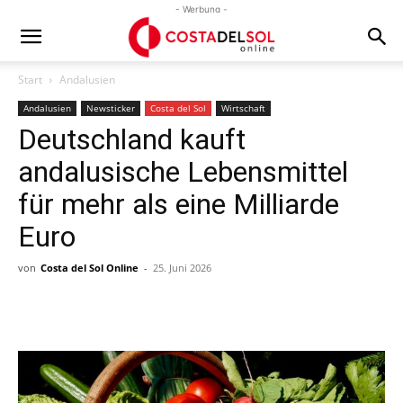
- Werbung -
Start
Andalusien
Andalusien
Newsticker
Costa del Sol
Wirtschaft
Deutschland kauft
andalusische Lebensmittel
für mehr als eine Milliarde
Euro
von
Costa del Sol Online
-
25. Juni 2026