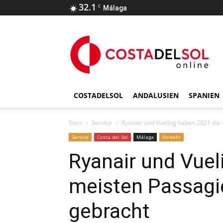
32.1
C
Málaga
COSTADELSOL
ANDALUSIEN
SPANIEN
Start
Service
Ryanair und Vueling haben 2021 die
Service
Costa del Sol
Málaga
Verkehr
Ryanair und Vuel
meisten Passagi
gebracht