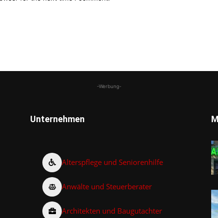
-Werbung-
Unternehmen
M
Alterspflege und Seniorenhilfe
Anwälte und Steuerberater
Architekten und Baugutachter