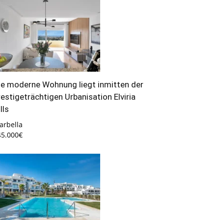
ie moderne Wohnung liegt inmitten der
restigeträchtigen Urbanisation Elviria
lls
arbella
45.000€