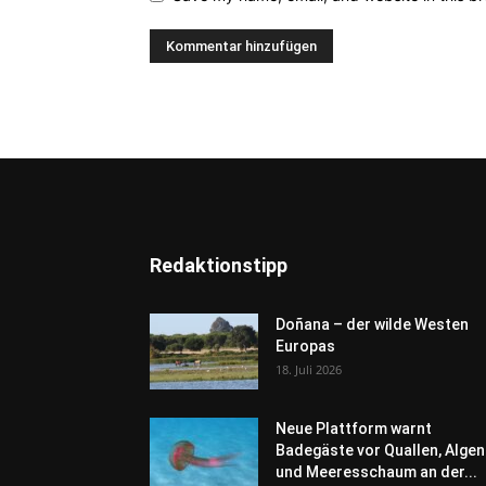
Redaktionstipp
Doñana – der wilde Westen
Europas
18. Juli 2026
Neue Plattform warnt
Badegäste vor Quallen, Algen
und Meeresschaum an der...