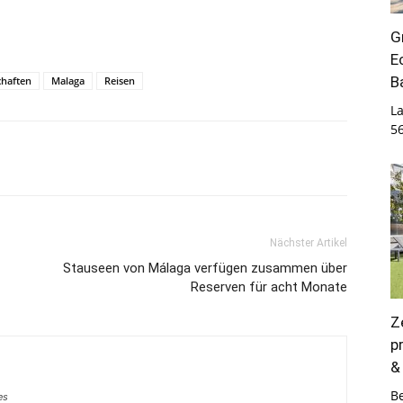
G
E
B
chaften
Malaga
Reisen
La
5
Nächster Artikel
Stauseen von Málaga verfügen zusammen über
Reserven für acht Monate
Z
p
&
B
es