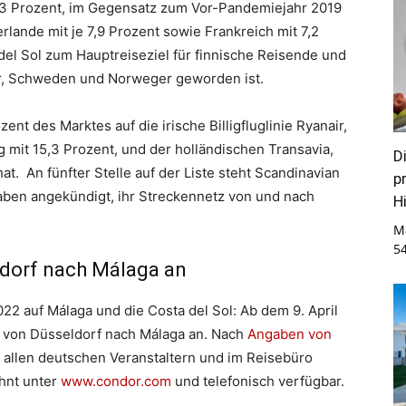
5,3 Prozent, im Gegensatz zum Vor-Pandemiejahr 2019
rlande mit je 7,9 Prozent sowie Frankreich mit 7,2
 del Sol zum Hauptreiseziel für finnische Reisende und
er, Schweden und Norweger geworden ist.
ent des Marktes auf die irische Billigfluglinie Ryanair,
g mit 15,3 Prozent, und der holländischen Transavia,
D
hat. An fünfter Stelle auf der Liste steht Scandinavian
p
ben angekündigt, ihr Streckennetz von und nach
Hi
M
5
ldorf nach Málaga an
2 auf Málaga und die Costa del Sol: Ab dem 9. April
e von Düsseldorf nach Málaga an. Nach
Angaben von
allen deutschen Veranstaltern und im Reisebüro
hnt unter
www.condor.com
und telefonisch verfügbar.