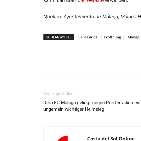
kann man über
die Website
erwerben.
Quellen: Ayuntamiento de Málaga, Málaga 
SCHLAGWORTE
Calle Larios
Eröffnung
Malaga
Teilen
Vorheriger Artikel
Dem FC Málaga gelingt gegen Ponferradina ein
ungemein wichtiger Heimsieg
Costa del Sol Online