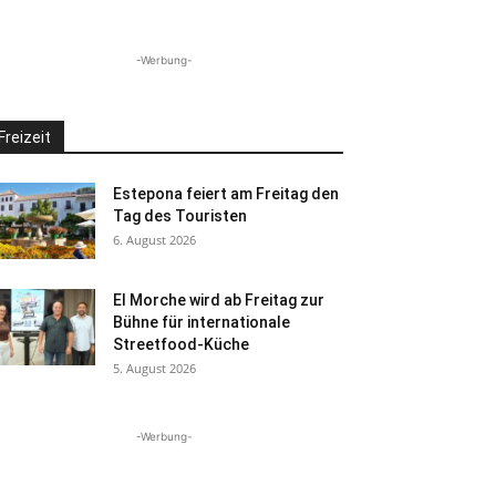
-Werbung-
Freizeit
Estepona feiert am Freitag den
Tag des Touristen
6. August 2026
El Morche wird ab Freitag zur
Bühne für internationale
Streetfood-Küche
5. August 2026
-Werbung-