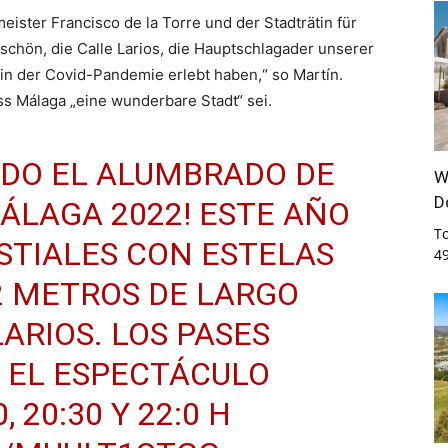
ster Francisco de la Torre und der Stadträtin für
r schön, die Calle Larios, die Hauptschlagader unserer
r in der Covid-Pandemie erlebt haben,“ so Martín.
ss Málaga „eine wunderbare Stadt“ sei.
ADO EL ALUMBRADO DE
W
D
ÁLAGA
2022! ESTE AÑO
T
STIALES CON ESTELAS
4
2 METROS DE LARGO
ARIOS. LOS PASES
R EL ESPECTÁCULO
, 20:30 Y 22:0 H