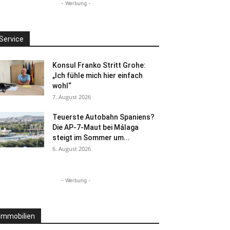
- Werbung -
Service
Konsul Franko Stritt Grohe:
„Ich fühle mich hier einfach
wohl“
7. August 2026
Teuerste Autobahn Spaniens?
Die AP-7-Maut bei Málaga
steigt im Sommer um...
6. August 2026
- Werbung -
Immobilien