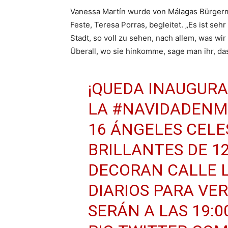
Vanessa Martín wurde von Málagas Bürgermei
Feste, Teresa Porras, begleitet. „Es ist seh
Stadt, so voll zu sehen, nach allem, was wi
Überall, wo sie hinkomme, sage man ihr, da
¡QUEDA INAUGUR
LA
#NAVIDADENM
16 ÁNGELES CELE
BRILLANTES DE 1
DECORAN CALLE L
DIARIOS PARA VE
SERÁN A LAS 19:00