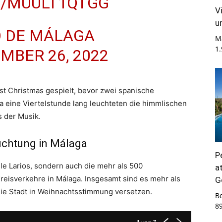
M/MUULT1QTGG
V
u
 DE MÁLAGA
M
1
MBER 26, 2022
st Christmas gespielt, bevor zwei spanische
a eine Viertelstunde lang leuchteten die himmlischen
s der Musik.
uchtung in Málaga
P
lle Larios, sondern auch die mehr als 500
a
eisverkehre in Málaga. Insgesamt sind es mehr als
G
die Stadt in Weihnachtsstimmung versetzen.
B
8