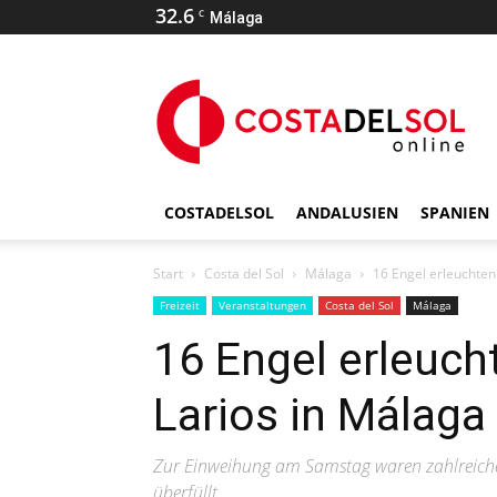
32.6
C
Málaga
COSTADELSOL
ANDALUSIEN
SPANIEN
Start
Costa del Sol
Málaga
16 Engel erleuchten 
Freizeit
Veranstaltungen
Costa del Sol
Málaga
16 Engel erleucht
Larios in Málaga
Zur Einweihung am Samstag waren zahlreiche
überfüllt