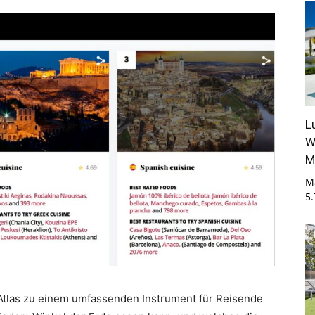
L
W
M
M
5
 Atlas zu einem umfassenden Instrument für Reisende