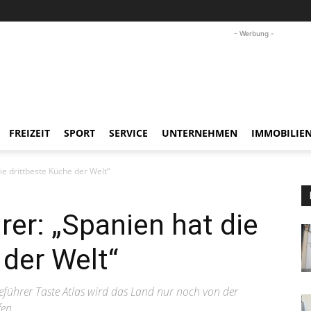
- Werbung -
FREIZEIT
SPORT
SERVICE
UNTERNEHMEN
IMMOBILIE
ie drittbeste Küche der Welt“
rer: „Spanien hat die
 der Welt“
führer Taste Atlas wird das Land nur noch von der
fen