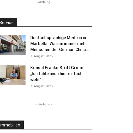
- Werbung -
Service
Deutschsprachige Medizin in
Marbella: Warum immer mehr
Menschen der German Clinic...
7. August 2026
Konsul Franko Stritt Grohe:
„Ich fühle mich hier einfach
wohl“
7. August 2026
- Werbung -
Immobilien