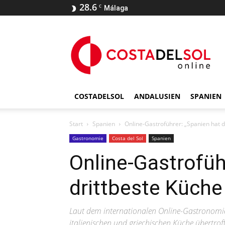
28.6
C
Málaga
COSTADELSOL
ANDALUSIEN
SPANIEN
Start
Spanien
Online-Gastroführer: „Spanien hat d
Gastronomie
Costa del Sol
Spanien
Online-Gastrofüh
drittbeste Küche
Laut dem internationalen Online-Gastronomie
italienischen und griechischen Küche übertrof