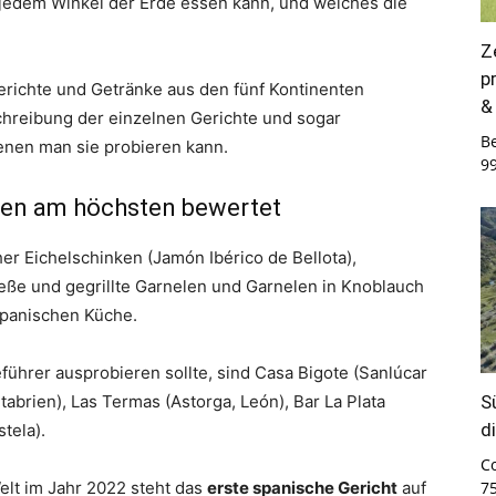
jedem Winkel der Erde essen kann, und welches die
Z
p
Gerichte und Getränke aus den fünf Kontinenten
&
schreibung der einzelnen Gerichte und sogar
B
denen man sie probieren kann.
9
en am höchsten bewertet
her Eichelschinken (Jamón Ibérico de Bellota),
ße und gegrillte Garnelen und Garnelen in Knoblauch
spanischen Küche.
eführer ausprobieren sollte, sind Casa Bigote (Sanlúcar
S
abrien), Las Termas (Astorga, León), Bar La Plata
d
tela).
C
elt im Jahr 2022 steht das
erste spanische Gericht
auf
7