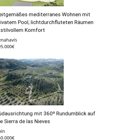
eitgemäßes mediterranes Wohnen mit
rivatem Pool, lichtdurchfluteten Räumen
 stilvollem Komfort
enahavís
95.000€
üdausrichtung mit 360º Rundumblick auf
ie Sierra de las Nieves
oín
50.000€