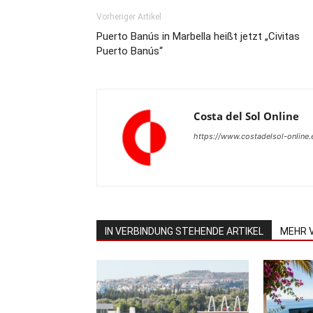
Vorheriger Artikel
Puerto Banús in Marbella heißt jetzt „Civitas
Puerto Banús“
Costa del Sol Online
https://www.costadelsol-online.
IN VERBINDUNG STEHENDE ARTIKEL
MEHR 