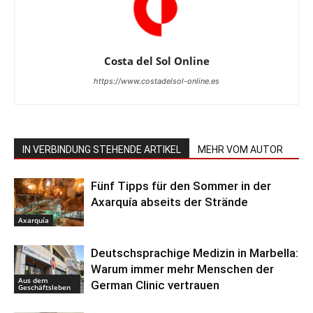
Costa del Sol Online
https://www.costadelsol-online.es
IN VERBINDUNG STEHENDE ARTIKEL
MEHR VOM AUTOR
Fünf Tipps für den Sommer in der
Axarquía abseits der Strände
Axarquía
Deutschsprachige Medizin in Marbella:
Warum immer mehr Menschen der
Aus dem
German Clinic vertrauen
Geschäftsleben