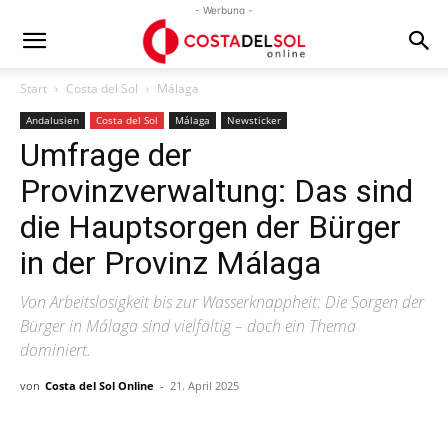
- Werbung -
Start
Costa del Sol
Málaga
Andalusien
Costa del Sol
Málaga
Newsticker
Umfrage der
Provinzverwaltung: Das sind
die Hauptsorgen der Bürger
in der Provinz Málaga
Von Arbeitslosigkeit bis zur Wasserknappheit: Die Sorgen der
Bürger in Málaga sind vielfältig – doch ein Thema
dominiert.
von
Costa del Sol Online
-
21. April 2025