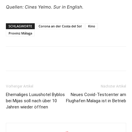
Quellen: Cines Yelmo. Sur in English.
SCHLAGWORTE
Corona an der Costa del Sol
Kino
Provinz Málaga
Vorheriger Artikel
Nächster Artikel
Ehemaliges Luxushotel Byblos
Neues Covid-Testcenter am
bei Mijas soll nach über 10
Flughafen Malaga ist in Betrieb
Jahren wieder öffnen