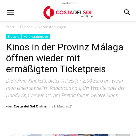
- Werbung -
Start
Freizeit
Veranstaltungen
Freizeit
Veranstaltungen
Kinos in der Provinz Málaga
öffnen wieder mit
ermäßigtem Ticketpreis
Die Yelmo-Kinokette bietet Tickets für 2,90 Euro an, wenn
man einen speziellen Rabattcode auf der Website oder der
Handy-App verwendet. Am Freitag folgen weitere Kinos.
von
Costa del Sol Online
-
21. März 2021