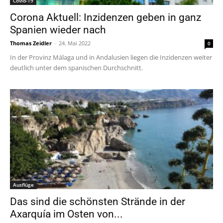
Covid-19
Corona Aktuell: Inzidenzen geben in ganz
Spanien wieder nach
Thomas Zeidler
-
24. Mai 2022
0
In der Provinz Málaga und in Andalusien liegen die Inzidenzen weiter
deutlich unter dem spanischen Durchschnitt.
Ausflüge
Das sind die schönsten Strände in der
Axarquía im Osten von...