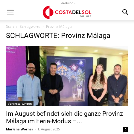
- Werbung -
Start
Schlagworte
Provinz Málaga
SCHLAGWORTE: Provinz Málaga
Veranstaltungen
Im August befindet sich die ganze Provinz
Málaga im Feria-Modus –...
Marlene Wörner
-
1. August 2025
0