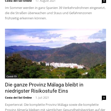
Costa del Sol Online
-
17. August 2021
0
Im Sommer werden in ganz Spanien 39 Verkehrsdrohnen eingesetzt,
die die Straßen überwachen und Staus und Gefahrenzonen
frühzeitig erkennen können.
Covid-19
Die ganze Provinz Málaga bleibt in
niedrigster Risikostufe Eins
Costa del Sol Online
-
1. Juli 2021
0
Expertenrat: Die komplette Provinz Málaga sowie die komplette
Provinz Almería bleiben mit sämtlichen Gesundheitsbezirken auf der