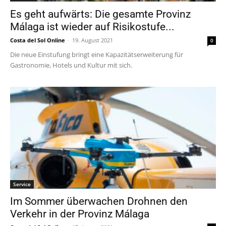
Es geht aufwärts: Die gesamte Provinz
Málaga ist wieder auf Risikostufe...
Costa del Sol Online
-
19. August 2021
0
Die neue Einstufung bringt eine Kapazitätserweiterung für
Gastronomie, Hotels und Kultur mit sich.
Service
Im Sommer überwachen Drohnen den
Verkehr in der Provinz Málaga