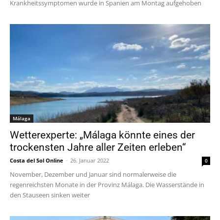
Krankheitssymptomen wurde in Spanien am Montag aufgehoben
Málaga
Wetterexperte: „Málaga könnte eines der
trockensten Jahre aller Zeiten erleben“
Costa del Sol Online
-
26. Januar 2022
0
November, Dezember und Januar sind normalerweise die
regenreichsten Monate in der Provinz Málaga. Die Wasserstände in
den Stauseen sinken weiter