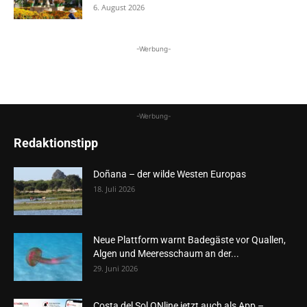
6. August 2026
-Werbung-
-Werbung-
Redaktionstipp
Doñana – der wilde Westen Europas
18. Juli 2026
Neue Plattform warnt Badegäste vor Quallen,
Algen und Meeresschaum an der...
29. Juni 2026
Costa del Sol ONline jetzt auch als App –