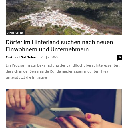
Andalusien
Dörfer im Hinterland suchen nach neuen
Einwohnern und Unternehmern
Costa del Sol Online
-
20. Juli 2022
0
Ein Programm zur Bekämpfung der Landflucht berät Interessenten,
die sich in der Serrania de Ronda niederlassen möchten. Ikea
unterstützt die Initiative