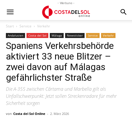
- Werbung -
Start
Service
Verkehr
Andalusien
Costa del Sol
Málaga
Newsticker
Service
Verkehr
Spaniens Verkehrsbehörde
aktiviert 33 neue Blitzer –
zwei davon auf Málagas
gefährlichster Straße
Die A-355 zwischen Cártama und Marbella gilt als
Unfallschwerpunkt: Jetzt sollen Streckenradare für mehr
Sicherheit sorgen
von
Costa del Sol Online
-
2. März 2026