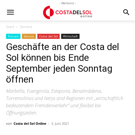
- Werbung -
Start
Service
Freizeit
Service
Costa del Sol
Wirtschaft
Geschäfte an der Costa del
Sol können bis Ende
September jeden Sonntag
öffnen
Marbella, Fuengirola, Estepona, Benalmádena,
Torremolinos und Nerja sind Regionen mit „wirtschaftlich
bedeutendem Fremdenverkehr“ und flexibel bei
Öffnungszeiten.
von
Costa del Sol Online
-
3. Juni 2021