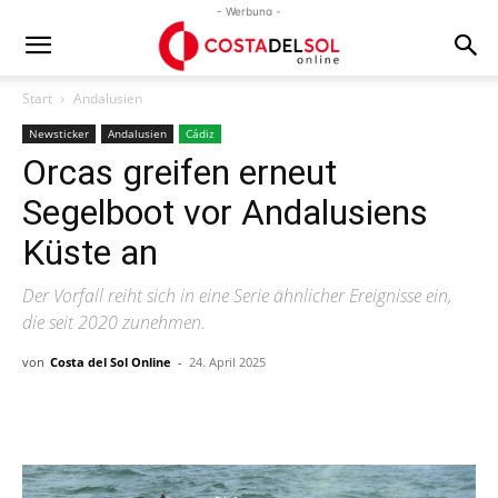
- Werbung -
Start
Andalusien
Newsticker
Andalusien
Cádiz
Orcas greifen erneut
Segelboot vor Andalusiens
Küste an
Der Vorfall reiht sich in eine Serie ähnlicher Ereignisse ein,
die seit 2020 zunehmen.
von
Costa del Sol Online
-
24. April 2025