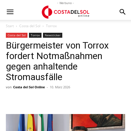
- Werbung -
Start
Costa del Sol
Torrox
Costa del Sol
Torrox
Newsticker
Bürgermeister von Torrox
fordert Notmaßnahmen
gegen anhaltende
Stromausfälle
von
Costa del Sol Online
-
10. März 2026