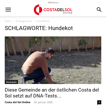
- Werbung -
Start
Schlagworte
Hundekot
SCHLAGWORTE: Hundekot
Axarquía
Diese Gemeinde an der östlichen Costa del
Sol setzt auf DNA-Tests...
Costa del Sol Online
-
20. Januar 2026
0